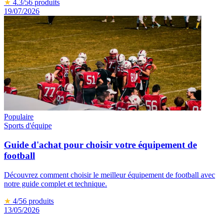
★
4.3
/5
6
produits
19/07/2026
Populaire
Sports d'équipe
Guide d'achat pour choisir votre équipement de
football
Découvrez comment choisir le meilleur équipement de football avec
notre guide complet et technique.
★
4
/5
6
produits
13/05/2026