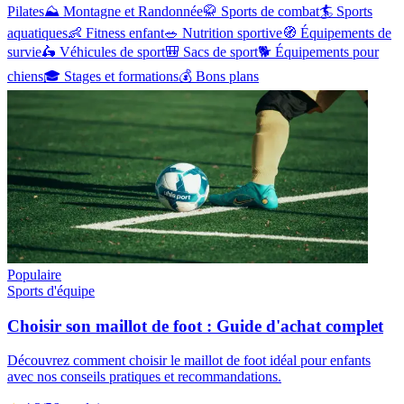
Pilates
⛰️
Montagne et Randonnée
🥋
Sports de combat
🏄
Sports
aquatiques
👶
Fitness enfant
🥗
Nutrition sportive
🧭
Équipements de
survie
🛵
Véhicules de sport
🎒
Sacs de sport
🐕
Équipements pour
chiens
🎓
Stages et formations
💰
Bons plans
Populaire
Sports d'équipe
Choisir son maillot de foot : Guide d'achat complet
Découvrez comment choisir le maillot de foot idéal pour enfants
avec nos conseils pratiques et recommandations.