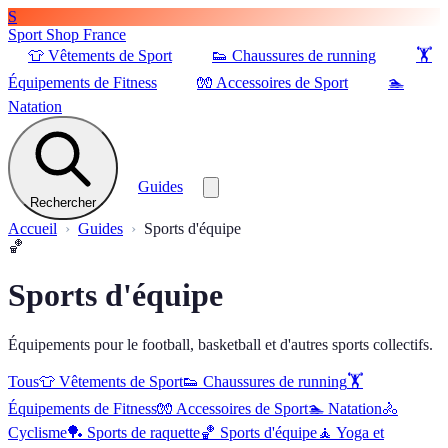
S
Sport Shop France
👕
Vêtements de Sport
👟
Chaussures de running
🏋️
Équipements de Fitness
🧤
Accessoires de Sport
🏊
Natation
Guides
Rechercher
Accueil
Guides
Sports d'équipe
🏀
Sports d'équipe
Équipements pour le football, basketball et d'autres sports collectifs.
Tous
👕
Vêtements de Sport
👟
Chaussures de running
🏋️
Équipements de Fitness
🧤
Accessoires de Sport
🏊
Natation
🚴
Cyclisme
🏓
Sports de raquette
🏀
Sports d'équipe
🧘
Yoga et