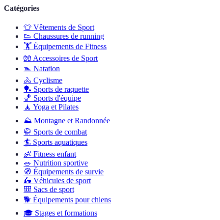
Catégories
👕
Vêtements de Sport
👟
Chaussures de running
🏋️
Équipements de Fitness
🧤
Accessoires de Sport
🏊
Natation
🚴
Cyclisme
🏓
Sports de raquette
🏀
Sports d'équipe
🧘
Yoga et Pilates
⛰️
Montagne et Randonnée
🥋
Sports de combat
🏄
Sports aquatiques
👶
Fitness enfant
🥗
Nutrition sportive
🧭
Équipements de survie
🛵
Véhicules de sport
🎒
Sacs de sport
🐕
Équipements pour chiens
🎓
Stages et formations