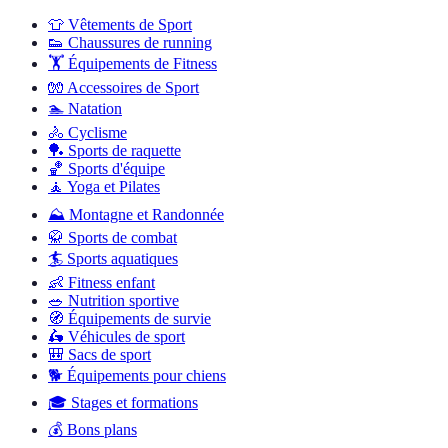
👕
Vêtements de Sport
👟
Chaussures de running
🏋️
Équipements de Fitness
🧤
Accessoires de Sport
🏊
Natation
🚴
Cyclisme
🏓
Sports de raquette
🏀
Sports d'équipe
🧘
Yoga et Pilates
⛰️
Montagne et Randonnée
🥋
Sports de combat
🏄
Sports aquatiques
👶
Fitness enfant
🥗
Nutrition sportive
🧭
Équipements de survie
🛵
Véhicules de sport
🎒
Sacs de sport
🐕
Équipements pour chiens
🎓
Stages et formations
💰
Bons plans