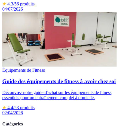
★
4.3
/5
6
produits
04/07/2026
Équipements de Fitness
Guide des équipements de fitness à avoir chez soi
Découvrez notre guide d'achat sur les équipements de fitness
essentiels pour un entraînement complet à domicile.
★
4.4
/5
3
produits
02/04/2026
Catégories