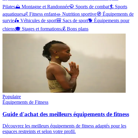
Pilates
⛰️
Montagne et Randonnée
🥋
Sports de combat
🏄
Sports
aquatiques
👶
Fitness enfant
🥗
Nutrition sportive
🧭
Équipements de
survie
🛵
Véhicules de sport
🎒
Sacs de sport
🐕
Équipements pour
chiens
🎓
Stages et formations
💰
Bons plans
Populaire
Équipements de Fitness
Guide d'achat des meilleurs équipements de fitness
Découvrez les meilleurs équipements de fitness adaptés pour les
espaces restreints et selon votre profil.