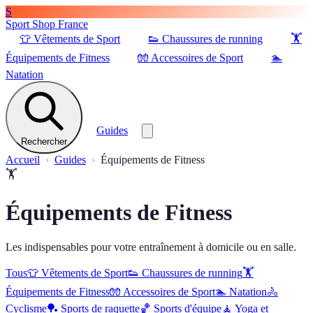
S
Sport Shop France
👕
Vêtements de Sport
👟
Chaussures de running
🏋️
Équipements de Fitness
🧤
Accessoires de Sport
🏊
Natation
Guides
Rechercher
Accueil
Guides
Équipements de Fitness
🏋️
Équipements de Fitness
Les indispensables pour votre entraînement à domicile ou en salle.
Tous
👕
Vêtements de Sport
👟
Chaussures de running
🏋️
Équipements de Fitness
🧤
Accessoires de Sport
🏊
Natation
🚴
Cyclisme
🏓
Sports de raquette
🏀
Sports d'équipe
🧘
Yoga et