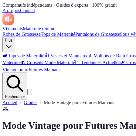
Comparatifs indépendants · Guides d'experts · 100% gratuit
A propos
Contact
Vêtements
Maternité Online
Robes de Grossesse
Tops de Maternité
Pantalons de Grossesse
Sous-vê
Plus
👑
Jupes de Maternité
🧥
Vestes et Manteaux
👙
Maillots de Bain Gros
Maternité
🧵
Conseils Mode Maternité
📈
Tendances Actuelles
🌿
Gros
Vintage pour Futures Mamans
Rechercher
Accueil
Guides
Mode Vintage pour Futures Mamans
🕰️
Mode Vintage pour Futures M