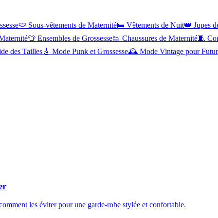
ssesse
🩲
Sous-vêtements de Maternité
🛌
Vêtements de Nuit
👑
Jupes d
Maternité
👕
Ensembles de Grossesse
👟
Chaussures de Maternité
🧵
Con
de des Tailles
🎸
Mode Punk et Grossesse
🕰️
Mode Vintage pour Futu
er
comment les éviter pour une garde-robe stylée et confortable.