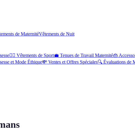
tements de Maternité
Vêtements de Nuit
sesse
🏋️‍♀️
Vêtements de Sport
💼
Tenues de Travail Maternité
👜
Accessoi
sesse et Mode Éthique
💸
Ventes et Offres Spéciales
🔍
Évaluations de 
amans