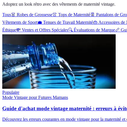
Adoptez un look rétro avec des vêtements de maternité vintage.
Tous
👗
Robes de Grossesse
👚
Tops de Maternité
👖
Pantalons de Gro
Vêtements de Sport
💼
Tenues de Travail Maternité
👜
Accessoires de 
Éthique
💸
Ventes et Offres Spéciales
🔍
Évaluations de Marque
📏
Gui
Populaire
Mode Vintage pour Futures Mamans
Guide d'achat mode vintage maternité : erreurs à évit
Découvrez les erreurs courantes en mode vintage pour la maternité et 