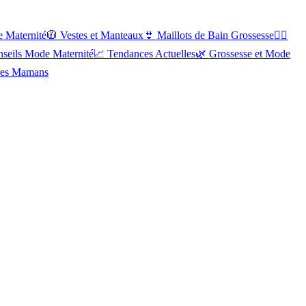
e Maternité
🧥
Vestes et Manteaux
👙
Maillots de Bain Grossesse
🏋️‍♀️
seils Mode Maternité
📈
Tendances Actuelles
🌿
Grossesse et Mode
res Mamans