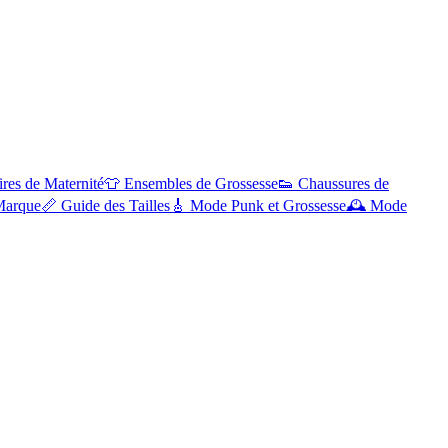
res de Maternité
👕
Ensembles de Grossesse
👟
Chaussures de
Marque
📏
Guide des Tailles
🎸
Mode Punk et Grossesse
🕰️
Mode