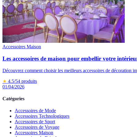
Accessoires Maison
Les accessoires de maison pour embellir votre intérieu
Découvrez comment choisir les meilleurs accessoires de décoration inté
★
4.5
/5
4
produits
01/04/2026
Catégories
Accessoires de Mode
Accessoires Technologiques
Accessoires de Sport
Accessoires de Voyage
Accessoires Maison