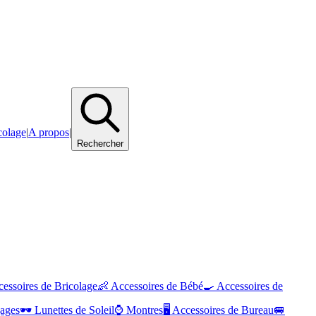
colage
|
A propos
|
Rechercher
essoires de Bricolage
👶
Accessoires de Bébé
🍳
Accessoires de
gages
🕶️
Lunettes de Soleil
⌚
Montres
🖥️
Accessoires de Bureau
🚐