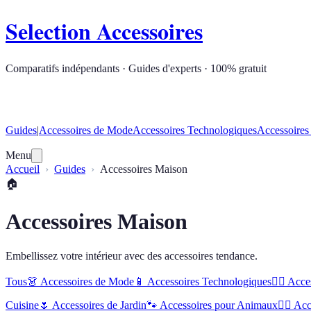
Selection Accessoires
Comparatifs indépendants · Guides d'experts · 100% gratuit
Guides
|
Accessoires de Mode
Accessoires Technologiques
Accessoires
Menu
Accueil
Guides
Accessoires Maison
🏠
Accessoires Maison
Embellissez votre intérieur avec des accessoires tendance.
Tous
👗
Accessoires de Mode
📱
Accessoires Technologiques
🏋️‍♂️
Acces
Cuisine
🌷
Accessoires de Jardin
🐾
Accessoires pour Animaux
🏃‍♂️
Acc