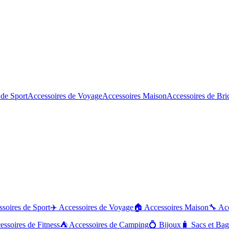
 de Sport
Accessoires de Voyage
Accessoires Maison
Accessoires de Bri
soires de Sport
✈️
Accessoires de Voyage
🏠
Accessoires Maison
🔧
Acc
essoires de Fitness
⛺
Accessoires de Camping
💍
Bijoux
🧳
Sacs et Ba