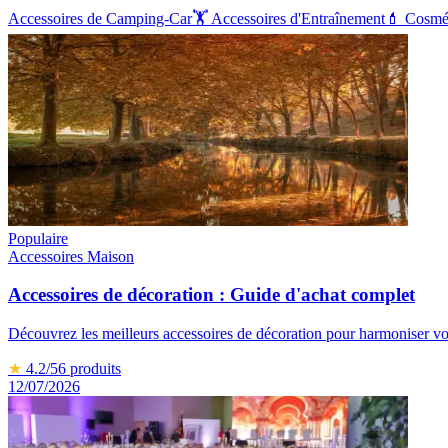
Accessoires de Camping-Car
🏋️
Accessoires d'Entraînement
💄
Cosmé
Populaire
Accessoires Maison
Accessoires de décoration : Guide d'achat complet
Découvrez les meilleurs accessoires de décoration pour harmoniser votr
★
4.2
/5
6
produits
12/07/2026